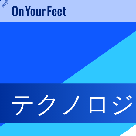
Y
o
u
r
F
e
e
テクノロジ